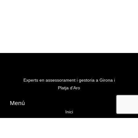
Experts en assessorament i gestoria a Girona i
Platja d’Aro
Menú
Inici
Sobre nosaltres
Serveis d’assessoria i gestoria