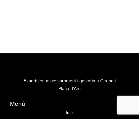
Experts en assessorament i gestoria a Girona i
Platja d’Aro
Menú
Inici
Sobre nosaltres
Serveis d’assessoria i gestoria