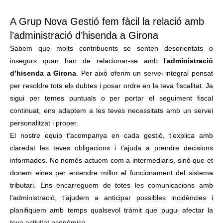
A Grup Nova Gestió fem fàcil la relació amb
l’administració d’hisenda a Girona
Sabem que molts contribuents se senten desorientats o
insegurs quan han de relacionar-se amb l’
administració
d’hisenda a Girona
. Per això oferim un servei integral pensat
per resoldre tots els dubtes i posar ordre en la teva fiscalitat. Ja
sigui per temes puntuals o per portar el seguiment fiscal
continuat, ens adaptem a les teves necessitats amb un servei
personalitzat i proper.
El nostre equip t’acompanya en cada gestió, t’explica amb
claredat les teves obligacions i t’ajuda a prendre decisions
informades. No només actuem com a intermediaris, sinó que et
donem eines per entendre millor el funcionament del sistema
tributari. Ens encarreguem de totes les comunicacions amb
l’administració, t’ajudem a anticipar possibles incidències i
planifiquem amb temps qualsevol tràmit que pugui afectar la
teva activitat econòmica.